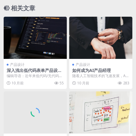
相关文章
产品设计
产品设计
深入浅出低代码表单产品设计
如何成为AI产品经理
（1）
编辑导语：近年来低代码/无代码的
随着人工智能技术的飞速发展，AI
概念很火，它可以让技术、运营同
产品经理这一职位逐渐成为科技行
10 月前
55
10 月前
283
学通过少量甚至无代...
业的香饽饽。但AI...