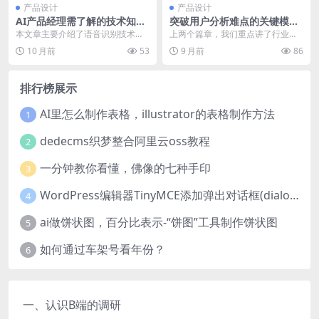
产品设计
产品设计
AI产品经理需了解的技术知
突破用户分析难点的关键模型
识：语音识别技术（2）
+案例解析
本文章主要介绍了语音识别技术语
上两个篇章，我们重点讲了行业研
的算法包括动态时间调整、隐马尔
究和用户研究，来帮助我们理解产
10 月前
53
9 月前
86
可夫模型、BP神经网...
品和用户，这个篇章我...
排行榜展示
AI里怎么制作表格，illustrator的表格制作方法
1
dedecms织梦整合阿里云oss教程
2
一分钟教你看懂，佛像的七种手印
3
WordPress编辑器TinyMCE添加弹出对话框(dialog)按钮的方法
4
ai做饼状图，百分比表示-“饼图”工具制作饼状图
5
如何通过车架号看年份？
6
一、认识B端的调研