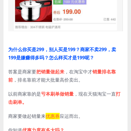
为什么你买是299，别人买是199？商家不卖299，卖
199是嫌赚得多吗？怎么样买才是199呢？
答案是商家要
把销量做起来
，在淘宝中才
销量排名靠
前
，排名靠前才能大批量高价卖出。
以前商家靠的是
亏本刷单做销量
，现在天猫淘宝一直
打
击刷单。
商家要做起销量来
优惠券
应运而出。
你知道
优惠力度有多大吗？