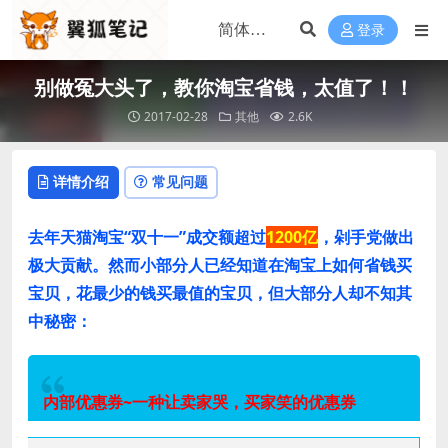
登录
别做冤大头了，教你淘宝省钱，太值了！！
2017-02-28
其他
2.6K
详情介绍
常见问题
去年天猫淘宝“双十一”成交额超过
1200亿
，剁手党做出
极大贡献。然而小
部分人已经知道在淘宝上如何省钱买
宝贝，花最少的钱买最值的宝贝，但大部分人却不知其
中
秘密：
内部优惠券~一种让卖家哭，买家笑的优惠券