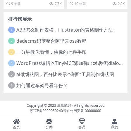
具”，绘制，然后输入或者导入数
到各种各样的问题，比如，adb在
9 年前
7.7K
10 年前
2.9K
据，单击“ ...
配置后，使...
排行榜展示
AI里怎么制作表格，illustrator的表格制作方法
1
dedecms织梦整合阿里云oss教程
2
一分钟教你看懂，佛像的七种手印
3
WordPress编辑器TinyMCE添加弹出对话框(dialog)按钮的方法
4
ai做饼状图，百分比表示-“饼图”工具制作饼状图
5
如何通过车架号看年份？
6
Copyright © 2023
翼狐笔记
- All rights reserved
苏ICP备2020050240号
京公网安备 00000000
首页
分类
会员
我的