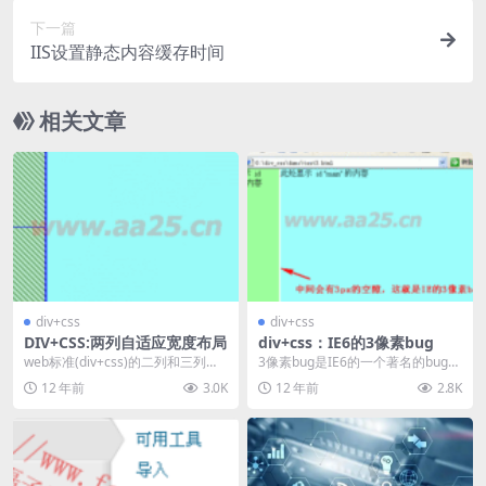
下一篇
IIS设置静态内容缓存时间
相关文章
div+css
div+css
DIV+CSS:两列自适应宽度布局
div+css：IE6的3像素bug
web标准(div+css)的二列和三列布
3像素bug是IE6的一个著名的bug，
局，将涉及到以下内容和知识点 二
当浮动元素与非浮动元素相邻时，
12 年前
3.0K
12 年前
2.8K
列自适...
这个3像素...