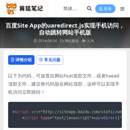
登录
百度Site App的uaredirect.js实现手机访问，
自动跳转网站手机版
2014-08-04
网站建设
3.2K
详情介绍
常见问题
以下为代码，可放置在网站foot底部文件，或者haead
顶部文件，建议将代码放在网站顶部，这样可以实现手
机访问立即跳转！
<
script
src
=
"http://siteapp.baidu.com/static/webap
<
script
type
=
"text/javascript"
>
uaredirect
(
"htt