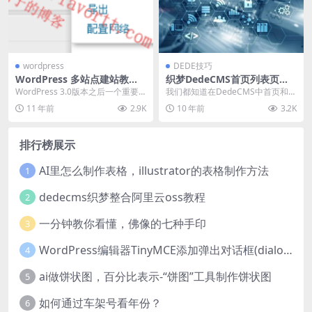
wordpress
DEDE技巧
WordPress 多站点建站教程:
织梦DedeCMS首页列表页实
开启WordPress多站点功能
时动态调用文章点击次数的方
WordPress 3.0版本之后一个重要
我们都知道在DedeCMS中首页和列
法
变化就是对WPMU的核心代码的整
表页的文章点击次数默认情况下不
11 年前
2.9K
10 年前
3.2K
合，意...
是动态调用的，...
排行榜展示
AI里怎么制作表格，illustrator的表格制作方法
1
dedecms织梦整合阿里云oss教程
2
一分钟教你看懂，佛像的七种手印
3
WordPress编辑器TinyMCE添加弹出对话框(dialog)按钮的方法
4
ai做饼状图，百分比表示-“饼图”工具制作饼状图
5
如何通过车架号看年份？
6