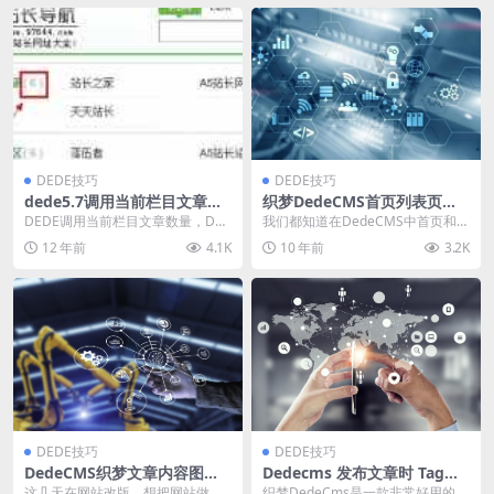
DEDE技巧
DEDE技巧
dede5.7调用当前栏目文章数
织梦DedeCMS首页列表页实
量,列表,首页调用文档总数
时动态调用文章点击次数的方
DEDE调用当前栏目文章数量，DE
我们都知道在DedeCMS中首页和列
法
DE列表，DEDE首页都可以调用当
表页的文章点击次数默认情况下不
12 年前
4.1K
10 年前
3.2K
前栏目的文档...
是动态调用的，...
DEDE技巧
DEDE技巧
DedeCMS织梦文章内容图片
Dedecms 发布文章时 Tag标
绝对路径修改方法
签中文逗号自动变成英文逗号
这几天在网站改版，想把网站做
织梦DedeCms是一款非常好用的建