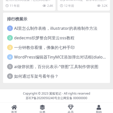
的方法
大，想做频道页二级域名，于是在
站程序，从织梦DedeCms5.3版本
11 年前
2.4K
12 年前
3.2K
做网站的过程中发现一个...
开始，...
排行榜展示
AI里怎么制作表格，illustrator的表格制作方法
1
dedecms织梦整合阿里云oss教程
2
一分钟教你看懂，佛像的七种手印
3
WordPress编辑器TinyMCE添加弹出对话框(dialog)按钮的方法
4
ai做饼状图，百分比表示-“饼图”工具制作饼状图
5
如何通过车架号看年份？
6
Copyright © 2023
翼狐笔记
- All rights reserved
苏ICP备2020050240号
京公网安备 00000000
首页
分类
会员
我的