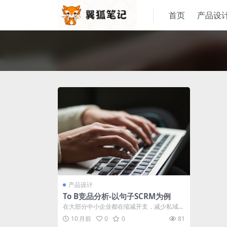
首页
产品设
产品设计
To B竞品分析-以句子SCRM为例
在大部分中小企业都在缩减开支，减少私域投
入的情况下，句子互动在行业寒冬期依然获
10 月前
0
0
81
得...