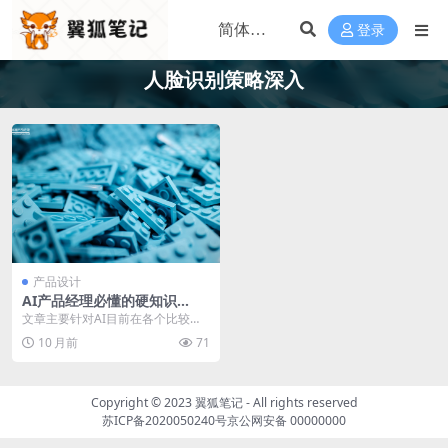
登录
人脸识别策略深入
产品设计
AI产品经理必懂的硬知识
（一）：应用领域篇
文章主要针对AI目前在各个比较热
门领域的应用现状展开了梳理与分
10 月前
71
析，包含：计算机视...
Copyright © 2023
翼狐笔记
- All rights reserved
苏ICP备2020050240号
京公网安备 00000000