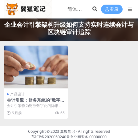
登录
企业会计引擎架构升级如何支持实时连续会计与
区块链审计追踪
产品设计
会计引擎：财务系统的”数字心
脏”与”沉默的罗盘”
会计引擎作为财务数字化的隐形心
脏，正从后台走向核心战场。它不
6 月前
65
仅是业务语言与会计语...
Copyright © 2023
翼狐笔记
- All rights reserved
苏ICP备2020050240号
京公网安备 00000000