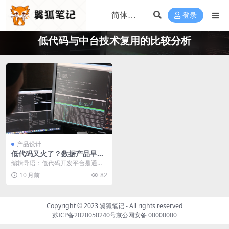
登录
低代码与中台技术复用的比较分析
产品设计
低代码又火了？数据产品早就
开始低代码了！
编辑导语：低代码开发平台是通过
少量代码就可以快速生成应用程序
10 月前
82
的开发平台。最近许多...
Copyright © 2023
翼狐笔记
- All rights reserved
苏ICP备2020050240号
京公网安备 00000000