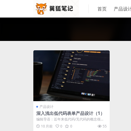
首页
产品设
产品设计
深入浅出低代码表单产品设计（1）
编辑导语：近年来低代码/无代码的概念很
火，它可以让技术、运营同学通过少量甚至无
10 月前
0
0
55
代...