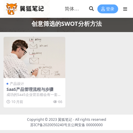
登录
创意筛选的SWOT分析方法
产品设计
SaaS产品管理流程与步骤
成功的SaaS企业背后都会有一套对
SaaS产品规范的管理流程，帮助我
10 月前
66
们实现客户的...
Copyright © 2023
翼狐笔记
- All rights reserved
苏ICP备2020050240号
京公网安备 00000000