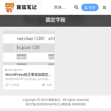
登录
固定字段
wordpress
WordPress给文章添加固定字
段
如何给WordPress的wp_posts表添
加一个字段，然后每次发布文章时
11 年前
3.6K
就自...
Copyright © 2023
翼狐笔记
- All rights reserved
苏ICP备2020050240号
京公网安备 00000000