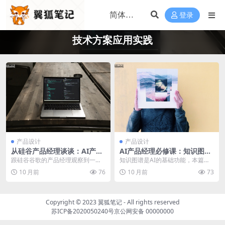
登录
技术方案应用实践
产品设计
产品设计
从硅谷产品经理谈谈：AI产品
AI产品经理必修课：知识图谱
经理要不要懂技术&算法？
的入门与应用
跟硅谷谷歌的产品经理观察到一个
知识图谱是AI的基础功能，本篇文
同国内一样热门的问题，产品经理
章笔者就知识图谱是什么？如何构
10 月前
76
10 月前
73
和AI产品经理要不要...
建知识图谱？怎么应...
Copyright © 2023
翼狐笔记
- All rights reserved
苏ICP备2020050240号
京公网安备 00000000