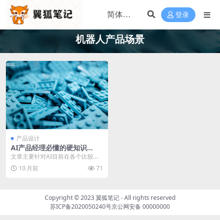
登录
机器人产品场景
产品设计
AI产品经理必懂的硬知识
（一）：应用领域篇
文章主要针对AI目前在各个比较热
门领域的应用现状展开了梳理与分
10 月前
71
析，包含：计算机视...
Copyright © 2023
翼狐笔记
- All rights reserved
苏ICP备2020050240号
京公网安备 00000000