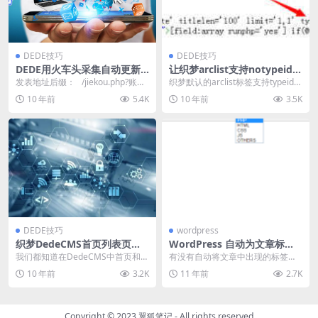
DEDE技巧
DEDE技巧
DEDE用火车头采集自动更新
让织梦arclist支持notypeid属
栏目和首页
性的方法
发表地址后缀： /jiekou.php?账号
织梦默认的arclist标签支持typeid的
变量（在config.php中表...
调用，也就是给文章列表指定来源
10 年前
5.4K
10 年前
3.5K
栏目...
DEDE技巧
wordpress
织梦DedeCMS首页列表页实
WordPress 自动为文章标签
时动态调用文章点击次数的方
(关键词)添加该标签的链接
我们都知道在DedeCMS中首页和列
有没有自动将文章中出现的标签放
法
表页的文章点击次数默认情况下不
上链接？然后多次探索探究找到了
10 年前
3.2K
11 年前
2.7K
是动态调用的，...
自动将文章中出现的标...
Copyright © 2023
翼狐笔记
- All rights reserved