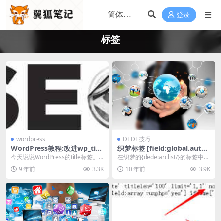
登录
标签
wordpress
DEDE技巧
WordPress教程:改进wp_titl
织梦标签 [field:global.autoi
e()函数优化主题的Title标签
ndex/]递增递减的使用方法,
今天说说WordPress的title标签。
在织梦的{dede:arclist/}的标签中，
适合排名等
WordPress的标题（Titl...
有一个非常有用的，[field:...
9 年前
3.3K
10 年前
3.9K