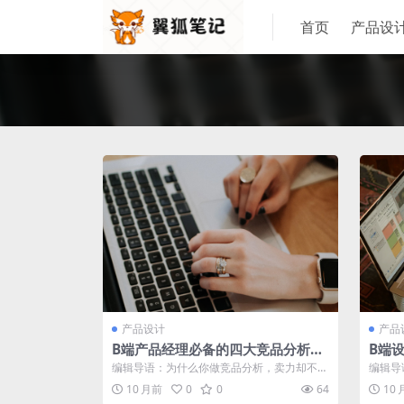
首页
产品设
产品设计
产品
B端产品经理必备的四大竞品分析能
B端
力
编辑导语：为什么你做竞品分析，卖力却不讨
编辑导
好？入行做产品的你，必然需要做竞品分
产品经
10 月前
0
0
64
10
析，...