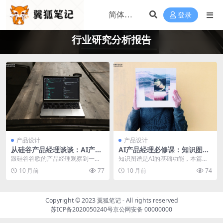
登录
行业研究分析报告
产品设计
产品设计
从硅谷产品经理谈谈：AI产品
AI产品经理必修课：知识图谱
经理要不要懂技术&算法？
的入门与应用
跟硅谷谷歌的产品经理观察到一个
知识图谱是AI的基础功能，本篇文
同国内一样热门的问题，产品经理
章笔者就知识图谱是什么？如何构
10 月前
77
10 月前
74
和AI产品经理要不要...
建知识图谱？怎么应...
Copyright © 2023
翼狐笔记
- All rights reserved
苏ICP备2020050240号
京公网安备 00000000