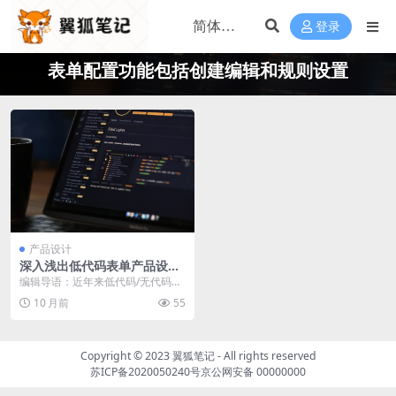
登录
表单配置功能包括创建编辑和规则设置
产品设计
深入浅出低代码表单产品设计
（1）
编辑导语：近年来低代码/无代码的
概念很火，它可以让技术、运营同
10 月前
55
学通过少量甚至无代...
Copyright © 2023
翼狐笔记
- All rights reserved
苏ICP备2020050240号
京公网安备 00000000