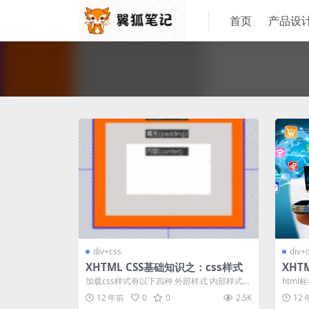
首页
产品设
div+css
div+
XHTML CSS基础知识之：css样式
XHT
加载css样式有以下四种 外部样式 内部样式
htm
行内样式 导入样式 <lin...
“/标签
12 年前
0
0
2.5K
12