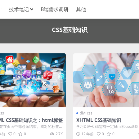
计
技术笔记
B端需求调研
其他
CSS基础知识
css
div+css
ML CSS基础知识之：html标签
XHTML CSS基础知识
l标签在页面中都必须结束。成对的标签以
学习DIV+CSS需有一定html和css基
名”结束，有些单一的标签在本...
是指您之前做过网页，会用表格...
 年前
0
0
2.7K
12 年前
0
0