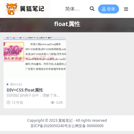
登录
float属性
div+css
DIV+CSS:float属性
回到我们的例子当中，理解了块级
元素和内联元素，对理解浮动就容
12 年前
3.0K
易多了。float是...
Copyright © 2023
翼狐笔记
- All rights reserved
苏ICP备2020050240号
京公网安备 00000000