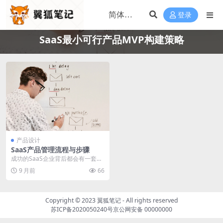
登录
SaaS最小可行产品MVP构建策略
产品设计
SaaS产品管理流程与步骤
成功的SaaS企业背后都会有一套对
SaaS产品规范的管理流程，帮助我
9 月前
66
们实现客户的...
Copyright © 2023
翼狐笔记
- All rights reserved
苏ICP备2020050240号
京公网安备 00000000