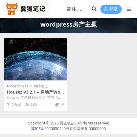
登录
wordpress房产主题
wordpress
网站建设
Houzez v3.2.1 – 房地产Wor
dPress主题下载
Houzez 主题破解版简介 在当今数
字化时代，房地产行业不再局限于
2 年前
4.0K
19
传统的营销方...
Copyright © 2023
翼狐笔记
- All rights reserved
苏ICP备2020050240号
京公网安备 00000000