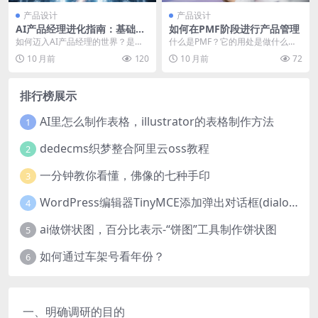
产品设计
产品设计
AI产品经理进化指南：基础入
如何在PMF阶段进行产品管理
门
如何迈入AI产品经理的世界？是否
什么是PMF？它的用处是做什么的
必须掌握技术知识？怎样设计出精
呢？下面这篇文章是 笔者从不要学
10 月前
120
10 月前
72
准的提示词？面对众...
习传统经验、从正...
排行榜展示
AI里怎么制作表格，illustrator的表格制作方法
1
dedecms织梦整合阿里云oss教程
2
一分钟教你看懂，佛像的七种手印
3
WordPress编辑器TinyMCE添加弹出对话框(dialog)按钮的方法
4
ai做饼状图，百分比表示-“饼图”工具制作饼状图
5
如何通过车架号看年份？
6
一、明确调研的目的