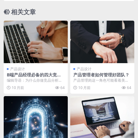
相关文章
产品设计
产品设计
B端产品经理必备的四大竞品
产品管理者如何管理好团队？
分析能力
编辑导语：为什么你做竞品分析，
产品管理岗这一角色可能看着美
卖力却不讨好？入行做产品的你，
好，但背后隐藏着很多心酸，产品
10 月前
64
10 月前
64
必然需要做竞品分析，...
管理者要想做好工作，更...