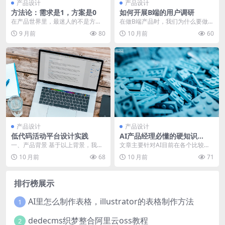
产品设计
产品设计
方法论：需求是1，方案是0
如何开展B端的用户调研
在产品世界里，最迷人的不是方案
在做B端产品时，我们为什么要做用
的精巧，而是那个被精准洞察的“问
户研究，价值又在哪里？与C端的用
9 月前
80
10 月前
60
题本质”。这篇文章...
户研究又什么不同...
产品设计
产品设计
低代码活动平台设计实践
AI产品经理必懂的硬知识
（一）：应用领域篇
一、产品背景 基于以上背景，我们
文章主要针对AI目前在各个比较热
开始探索设计一个以自由搭建能力
门领域的应用现状展开了梳理与分
10 月前
68
10 月前
71
为核心的活动平台，...
析，包含：计算机视...
排行榜展示
AI里怎么制作表格，illustrator的表格制作方法
1
dedecms织梦整合阿里云oss教程
2