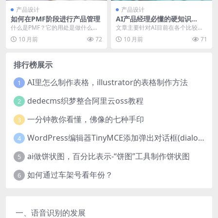
产品设计
产品设计
如何在PMF阶段进行产品管理
AI产品经理必懂的硬知识
（一）：应用领域篇
什么是PMF？它的用处是做什么的
文章主要针对AI目前在各个比较热
呢？下面这篇文章是 笔者从不要学
门领域的应用现状展开了梳理与分
10 月前
72
10 月前
71
习传统经验、从正...
析，包含：计算机视...
排行榜展示
AI里怎么制作表格，illustrator的表格制作方法
1
dedecms织梦整合阿里云oss教程
2
一分钟教你看懂，佛像的七种手印
3
WordPress编辑器TinyMCE添加弹出对话框(dialog)按钮的方法
4
ai做饼状图，百分比表示-“饼图”工具制作饼状图
5
如何通过车架号看年份？
6
一、语音识别的发展