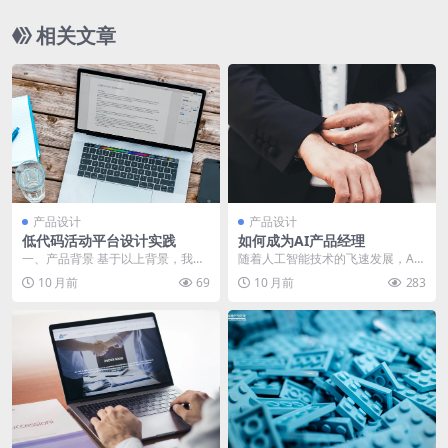
相关文章
产品设计
产品设计
低代码活动平台设计实践
如何成为AI产品经理
一、产品背景 基于以上背景，我们
随着人工智能技术的飞速发展，AI
开始探索设计一个以自由搭建能力
产品经理这一职位逐渐成为科技行
10 月前
69
10 月前
283
为核心的活动平台，...
业的香饽饽。但AI...