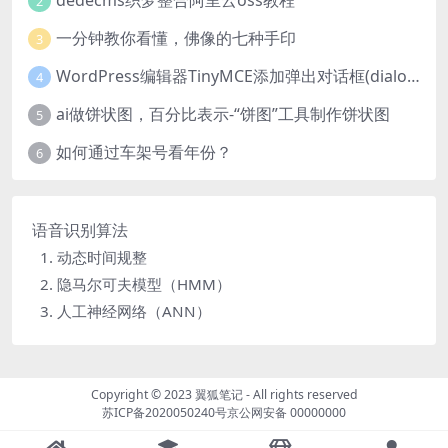
dedecms织梦整合阿里云oss教程
2
一分钟教你看懂，佛像的七种手印
3
WordPress编辑器TinyMCE添加弹出对话框(dialog)按钮的方法
4
ai做饼状图，百分比表示-“饼图”工具制作饼状图
5
如何通过车架号看年份？
6
语音识别算法
1. 动态时间规整
2. 隐马尔可夫模型（HMM）
3. 人工神经网络（ANN）
Copyright © 2023
翼狐笔记
- All rights reserved
苏ICP备2020050240号
京公网安备 00000000