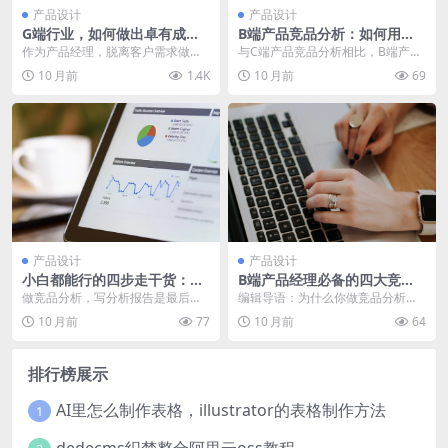
产品设计
产品设计
G端行业，如何做出卓有成效
B端产品竞品分析：如何用低
的客户调研？
成本方法获取更多信息？
作为产品经理，脱离客户需求做产
与C端产品竞品分析相比，B端产品
品，显然是盖不出漂亮的房子的。
做竞品分析有哪些注意点？ 与C端
10 月前
1.4K
10 月前
69
在G端行业，该如何做...
产品竞品分析相比...
产品设计
产品设计
小白都能行的四步走干货：B
B端产品经理必备的四大竞品
端产品竞品分析
分析能力
做竞品分析，写分析报告是最后一
编辑导语：为什么你做竞品分析，
步。而且与C端不同的是，B端的竞
卖力却不讨好？入行做产品的你，
10 月前
77
10 月前
64
品选择、方法都有不...
必然需要做竞品分析，...
排行榜展示
AI里怎么制作表格，illustrator的表格制作方法
1