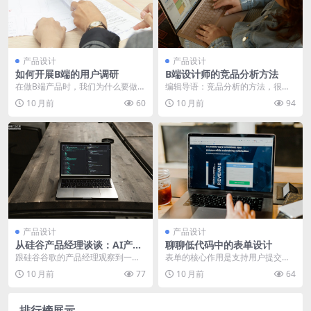
产品设计
产品设计
如何开展B端的用户调研
B端设计师的竞品分析方法
在做B端产品时，我们为什么要做用
编辑导语：竞品分析的方法，很多
户研究，价值又在哪里？与C端的用
是偏向B端产品经理方面或者C端设
10 月前
60
10 月前
94
户研究又什么不同...
计师，在B端设计中...
产品设计
产品设计
从硅谷产品经理谈谈：AI产品
聊聊低代码中的表单设计
经理要不要懂技术&算法？
跟硅谷谷歌的产品经理观察到一个
表单的核心作用是支持用户提交信
同国内一样热门的问题，产品经理
息，无论是SaaS产品，还是内部工
10 月前
77
10 月前
64
和AI产品经理要不要...
具，或是C端产品...
排行榜展示