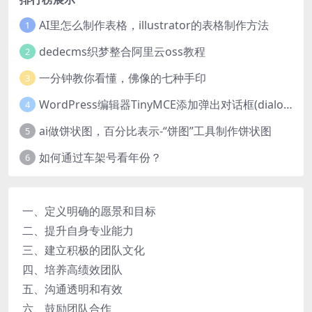
AI里怎么制作表格，illustrator的表格制作方法
1
dedecms织梦整合阿里云oss教程
2
一分钟教你看懂，佛像的七种手印
3
WordPress编辑器TinyMCE添加弹出对话框(dialog)按钮的方法
4
ai做饼状图，百分比表示-“饼图”工具制作饼状图
5
如何通过车架号看年份？
6
一、定义明确的愿景和目标
二、提升自身专业能力
三、建立积极的团队文化
四、培养高绩效团队
五、沟通透明和有效
六、鼓励团队合作