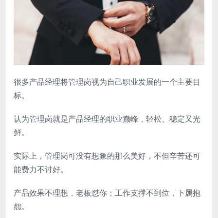
很多产品经理将管理岗视为自己职业发展的一个主要目
标。
认为管理岗就是产品经理的职业巅峰，轻松、稳定又光
鲜。
实际上，管理岗可没有想象的那么美好，不但辛苦还可
能费力不讨好。
产品效果不理想，老板怼你；工作支撑不到位，下属抱
怨。