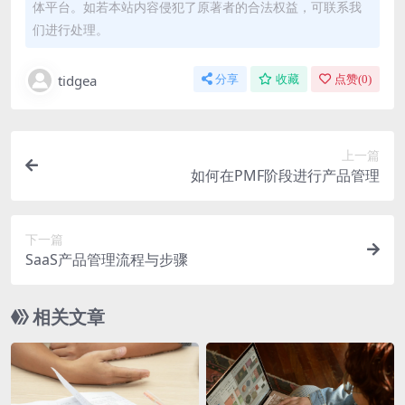
体平台。如若本站内容侵犯了原著者的合法权益，可联系我
们进行处理。
tidgea
分享
收藏
点赞(
0
)
上一篇
如何在PMF阶段进行产品管理
下一篇
SaaS产品管理流程与步骤
相关文章