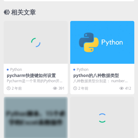
相关文章
Python
Python
pycharm快捷键如何设置
python的八种数据类型
Pycharm是一个常用的Python开发
八种数据类型分别是： number
环境，它可以帮助开发人员更加高
（数字）、string（字符串）、Boo
2 年前
391
2 年前
412
效地编写...
lea...