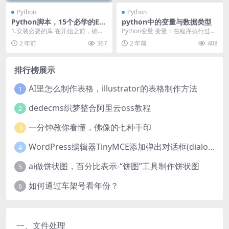
Python
Python
Python脚本，15个必学的Exc
python中的变量与数据类型
el表格操作
1.安装必要的库 在开始之前，确保
Python变量 变量：在程序执行过程
安装了 pandas 和 openpyxl 这...
中会产生数据数据的存储需要变量
2 年前
367
2 年前
408
随着程序的执...
排行榜展示
AI里怎么制作表格，illustrator的表格制作方法
1
dedecms织梦整合阿里云oss教程
2
一分钟教你看懂，佛像的七种手印
3
WordPress编辑器TinyMCE添加弹出对话框(dialog)按钮的方法
4
ai做饼状图，百分比表示-“饼图”工具制作饼状图
5
如何通过车架号看年份？
6
一、文件处理