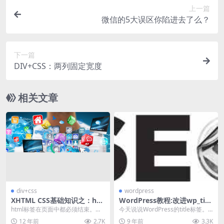
上一篇
微信的5大误区你陷进去了么？
下一篇
DIV+CSS：两列固定宽度
相关文章
div+css
wordpress
XHTML CSS基础知识之：ht
WordPress教程:改进wp_titl
ml标签
e()函数优化主题的Title标签
html标签在页面中都必须结束。成
今天说说WordPress的title标签。
对的标签以“/标签名”结束，有些单
WordPress的标题（Titl...
12 年前
2.7K
9 年前
3.3K