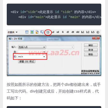
<div 
id
=
"side"
>此处显示 
id
"side"
 的内容</div> 

    <div 
id
=
"main"
>此处显示 
id
"main"
 的内容</div>
按照如图所示的创建方法，把两个div都创建出来，或手
工写出代码。div创建完成后，开始创建css样式表，代
码如下：