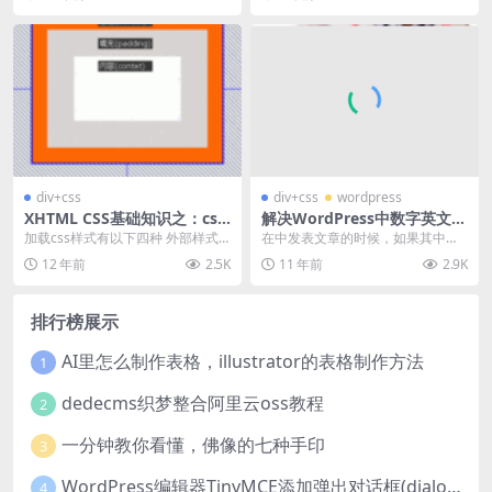
一的标签在本...
div+css
div+css
wordpress
XHTML CSS基础知识之：css
解决WordPress中数字英文字
样式
符串不能自动换行的问题
加载css样式有以下四种 外部样式
在中发表文章的时候，如果其中有
内部样式 行内样式 导入样式 <lin...
长串的数字和英文字符，例如文件
12 年前
2.5K
11 年前
2.9K
的路径、注册表路径、...
排行榜展示
AI里怎么制作表格，illustrator的表格制作方法
1
dedecms织梦整合阿里云oss教程
2
一分钟教你看懂，佛像的七种手印
3
WordPress编辑器TinyMCE添加弹出对话框(dialog)按钮的方法
4