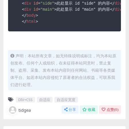
<
div
id
=
"side"
>
此处显示 id "side" 的内容
</
div
>
<
div
id
=
"main"
>
此处显示 id "main" 的内容
</
div
>
</
body
>
</
html
>
声明：本站所有文章，如无特殊说明或标注，均为本站原
创发布。任何个人或组织，在未征得本站同意时，禁止复
制、盗用、采集、发布本站内容到任何网站、书籍等各类媒
体平台。如若本站内容侵犯了原著者的合法权益，可联系我
们进行处理。
DIV+CSS
自适应
自适应宽度
tidgea
分享
收藏
点赞(
0
)