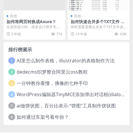
其他
其他
如何将网页转换成Axure？
如何快速合并多个TXT文件 卫
斯理全集TXT合成方法介绍及
在原型设计时，很多设计师常常要
有时需要需要合并多个TXT文件进
卫斯理全集TXT下载
把现有的网页内容、布局和交互逻
行汇总分析出来，如何快速的实现
2 年前
710
10 年前
4.9K
辑做成 Axure ...
多个文件的合并呢？...
排行榜展示
AI里怎么制作表格，illustrator的表格制作方法
1
dedecms织梦整合阿里云oss教程
2
一分钟教你看懂，佛像的七种手印
3
WordPress编辑器TinyMCE添加弹出对话框(dialog)按钮的方法
4
ai做饼状图，百分比表示-“饼图”工具制作饼状图
5
如何通过车架号看年份？
6