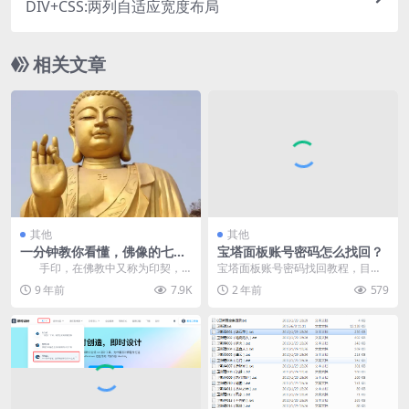
DIV+CSS:两列自适应宽度布局
相关文章
其他
其他
一分钟教你看懂，佛像的七种
宝塔面板账号密码怎么找回？
手印
手印，在佛教中又称为印契，
宝塔面板账号密码找回教程，目前
是指在修法时，行者双手与手指所
着重介绍一下LINUX系统下的密码
9 年前
7.9K
2 年前
579
结的各种姿...
找回方法，Win...