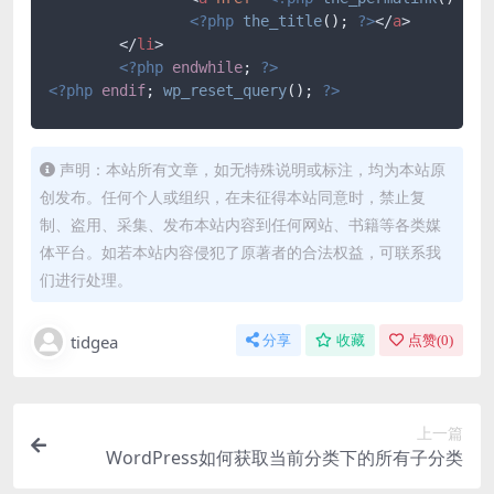
<?php
the_title
(); 
?>
</
a
>
</
li
>
<?php
endwhile
; 
?>
<?php
endif
; 
wp_reset_query
(); 
?>
声明：本站所有文章，如无特殊说明或标注，均为本站原
创发布。任何个人或组织，在未征得本站同意时，禁止复
制、盗用、采集、发布本站内容到任何网站、书籍等各类媒
体平台。如若本站内容侵犯了原著者的合法权益，可联系我
们进行处理。
tidgea
分享
收藏
点赞(
0
)
上一篇
WordPress如何获取当前分类下的所有子分类