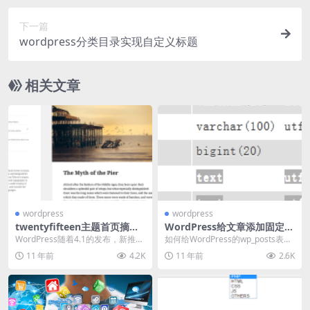
下一篇
wordpress分类目录实现自定义标题
相关文章
wordpress
wordpress
twentyfifteen主题首页摘要
WordPress给文章添加固定字
显示方法
段
WordPress随着4.1的发布，新推出
如何给WordPress的wp_posts表添
了一个新的主题twentyfiftee...
加一个字段，然后每次发布文章时
11 年前
4.2K
11 年前
2.6K
就自...