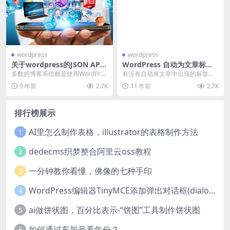
wordpress
wordpress
关于wordpress的JSON API
WordPress 自动为文章标签
使用
(关键词)添加该标签的链接
多数的博客系统都是使用WordPres
有没有自动将文章中出现的标签放
s搭建的，而作为博客系统，可能我
上链接？然后多次探索探究找到了
9 年前
2.7K
11 年前
2.7K
们需要在站...
自动将文章中出现的标...
排行榜展示
AI里怎么制作表格，illustrator的表格制作方法
1
dedecms织梦整合阿里云oss教程
2
一分钟教你看懂，佛像的七种手印
3
WordPress编辑器TinyMCE添加弹出对话框(dialog)按钮的方法
4
ai做饼状图，百分比表示-“饼图”工具制作饼状图
5
如何通过车架号看年份？
6