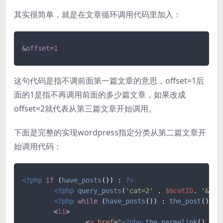
其实很简单，就是在文章循环调用代码里加入：
&
offset
=
1
这句代码是指不调前面第一篇文章的意思，offset=1后
面的1是指不再调用前面的多少篇文章，如果改成
offset=2就代表从第三篇文章开始调用。
下面是完整的实现wordpress指定分类从第二篇文章开
始调用代码：
<?php
if
 (
have_posts
()) : 
?>
<?php
query_posts
(
'cat=2'
 . 
$mcatID
. 
'&cal
<?php
while
 (
have_posts
()) : 
the_post
(); 
?
<
li
>
<
a
href
=
"
<?php
the_permalink
() 
?>
"