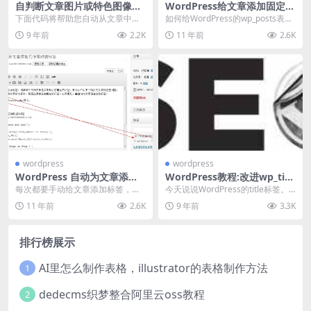
自判断文章图片或特色图像的
WordPress给文章添加固定字
调用代码
段
下面代码将帮助您自动从文章中调
如何给WordPress的wp_posts表添
用缩略图，在制作主题是相当有用
加一个字段，然后每次发布文章时
9 年前
2.2K
11 年前
2.6K
哦！ 将以下代码贴入...
就自...
wordpress
wordpress
WordPress 自动为文章添加
WordPress教程:改进wp_titl
已使用过的标签
e()函数优化主题的Title标签
每次都要手动给文章添加标签，很
今天说说WordPress的title标签。
麻烦？不知文章是否出现以前用过
WordPress的标题（Titl...
11 年前
2.6K
9 年前
3.3K
的标签，怎么办？以下...
排行榜展示
AI里怎么制作表格，illustrator的表格制作方法
1
dedecms织梦整合阿里云oss教程
2