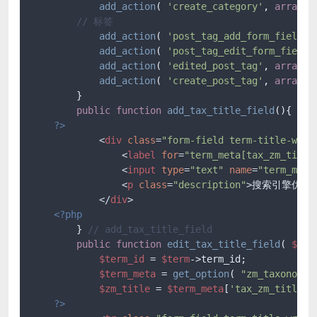
add_action
( 
'create_category'
, 
array
( 
// 标签
add_action
( 
'post_tag_add_form_fields'
add_action
( 
'post_tag_edit_form_fields
add_action
( 
'edited_post_tag'
, 
array
( 
add_action
( 
'create_post_tag'
, 
array
( 
        }

public
function
add_tax_title_field
(
)
{

?>
<
div
class
=
"form-field term-title-wrap
<
label
for
=
"term_meta[tax_zm_title
<
input
type
=
"text"
name
=
"term_meta
<
p
class
=
"description"
>
搜索引擎优化
</
div
>
<?php
        } 
// add_tax_title_field
public
function
edit_tax_title_field
(
$ter
$term_id
 = 
$term
->term_id;

$term_meta
 = 
get_option
( 
"zm_taxonomy_
$zm_title
 = 
$term_meta
[
'tax_zm_title'
]
?>