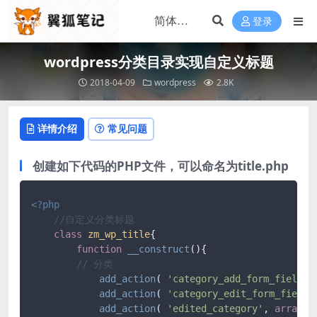
登录
wordpress分类目录实现自定义标题
2018-04-09
wordpress
2.8K
详情介绍
常见问题
创建如下代码的PHP文件，可以命名为title.php
<?php
//自定义分类标题
class
zm_wp_title
{

function
__construct
(
)
{

// 分类
add_action
( 
'category_add_form_fields'
add_action
( 
'category_edit_form_fields
add_action
( 
'edited_category'
, 
array
( 