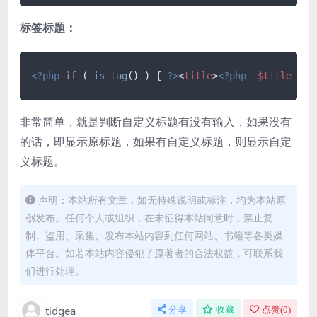
标签标题：
<?php
if
 ( 
is_tag
() ) { 
?>
<
title
>
<?php
$title
 = 
z
非常简单，就是判断自定义标题有没有输入，如果没有
的话，即显示原标题，如果有自定义标题，则显示自定
义标题。
声明：本站所有文章，如无特殊说明或标注，均为本站原
创发布。任何个人或组织，在未征得本站同意时，禁止复
制、盗用、采集、发布本站内容到任何网站、书籍等各类媒
体平台。如若本站内容侵犯了原著者的合法权益，可联系我
们进行处理。
tidgea
分享
收藏
点赞(
0
)