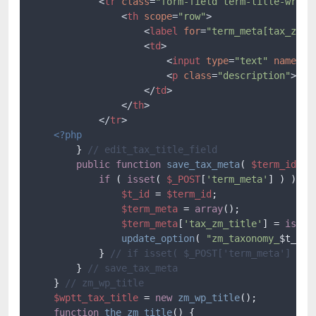
<
tr
class
=
"form-field term-title-wrap"
<
th
scope
=
"row"
>
<
label
for
=
"term_meta[tax_zm_t
<
td
>
<
input
type
=
"text"
name
=
"t
<
p
class
=
"description"
>
搜索
</
td
>
</
th
>
</
tr
>
<?php
        } 
// edit_tax_title_field
public
function
save_tax_meta
(
$term_id
)
{

if
 ( 
isset
( 
$_POST
[
'term_meta'
] ) ) {

$t_id
 = 
$term_id
;

$term_meta
 = 
array
();

$term_meta
[
'tax_zm_title'
] = 
isset
update_option
( 
"zm_taxonomy_
$t_id
"
            } 
// if isset( $_POST['term_meta'] )
        } 
// save_tax_meta
    } 
// zm_wp_title
$wptt_tax_title
 = 
new
zm_wp_title
();

function
the_zm_title
(
) 
{
