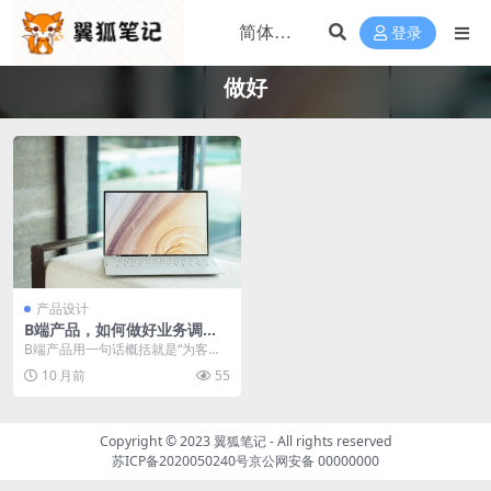
登录
做好
产品设计
B端产品，如何做好业务调
研？
B端产品用一句话概括就是“为客户
赚的更多，省的更多”，下面文章是
10 月前
55
笔者根据自身过往...
Copyright © 2023
翼狐笔记
- All rights reserved
苏ICP备2020050240号
京公网安备 00000000