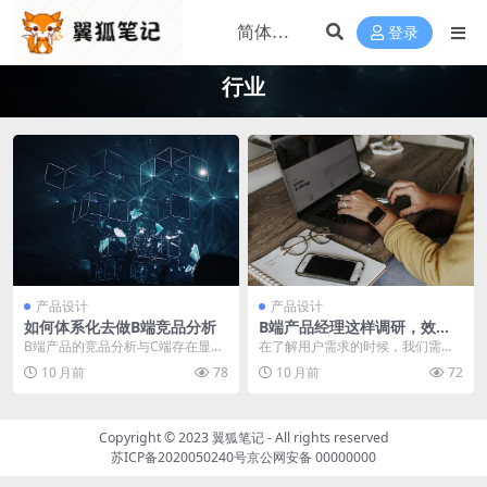
登录
行业
产品设计
产品设计
如何体系化去做B端竞品分析
B端产品经理这样调研，效率
最高
B端产品的竞品分析与C端存在显著
在了解用户需求的时候，我们需要
差异，无论是挑战的维度还是分析
去进行业务调研。那么B端产品经理
10 月前
78
10 月前
72
的路径都各不相同。...
该如何进行调研，提...
Copyright © 2023
翼狐笔记
- All rights reserved
苏ICP备2020050240号
京公网安备 00000000