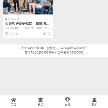
产品设计
G 端客户调研指南：搞懂四个
问题，轻松上手！
与C端调研不一样的是，虽然方法论
可能相同，但实际操作的时候，G
10 月前
72
端总会遇到各种各样...
Copyright © 2023
翼狐笔记
- All rights reserved
苏ICP备2020050240号
京公网安备 00000000
首页
分类
会员
我的