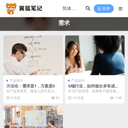
登录
需求
产品设计
产品设计
方法论：需求是1，方案是0
G端行业，如何做出卓有成效
的客户调研？
在产品世界里，最迷人的不是方案
作为产品经理，脱离客户需求做产
的精巧，而是那个被精准洞察的“问
品，显然是盖不出漂亮的房子的。
9 月前
81
10 月前
1.4K
题本质”。这篇文章...
在G端行业，该如何做...