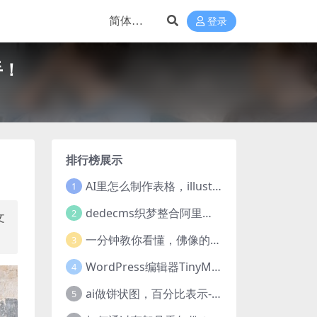
登录
手！
排行榜展示
AI里怎么制作表格，illustrator的表格制作方法
1
dedecms织梦整合阿里云oss教程
2
文
一分钟教你看懂，佛像的七种手印
3
WordPress编辑器TinyMCE添加弹出对话框(dialog)按钮的方法
4
ai做饼状图，百分比表示-“饼图”工具制作饼状图
5