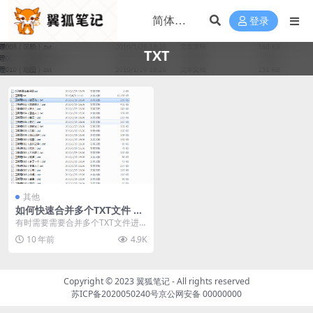
登录
TXT
其他
如何快速合并多个TXT文件 卫
斯理全集TXT合成方法介绍及
有时需要需要合并多个TXT文件进
卫斯理全集TXT下载
行汇总分析出来，如何快速的实现
10 年前
4.9K
多个文件的合并呢？...
Copyright © 2023
翼狐笔记
- All rights reserved
苏ICP备2020050240号
京公网安备 00000000