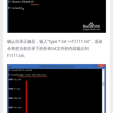
确认目录正确后，输入“type *.txt >>f:\111.txt”，该命
令将把当前目录下的所有txt文件的内容输出到
f:\111.txt。