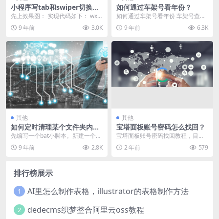
小程序写tab和swiper切换结
如何通过车架号看年份？
合效果
先上效果图： 实现代码如下： wxm
如何通过车架号看年份 车架号查年
l页面 <scroll-view sc...
份，其实很简单，如何通过车架号
9 年前
3.0K
9 年前
6.3K
看年份？车架号的第...
其他
其他
如何定时清理某个文件夹内的
宝塔面板账号密码怎么找回？
文件
先编写一个bat小脚本。新建一个文
宝塔面板账号密码找回教程，目前
本文件，在里面输入 @echo off de
着重介绍一下LINUX系统下的密码
9 年前
2.8K
2 年前
579
l...
找回方法，Win...
排行榜展示
AI里怎么制作表格，illustrator的表格制作方法
1
dedecms织梦整合阿里云oss教程
2