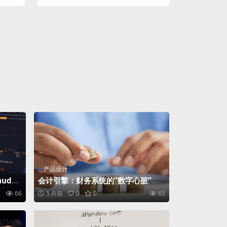
产品设计
ude
会计引擎：财务系统的”数字心脏”与”
沉默的罗盘”
66
5 月前
0
0
65