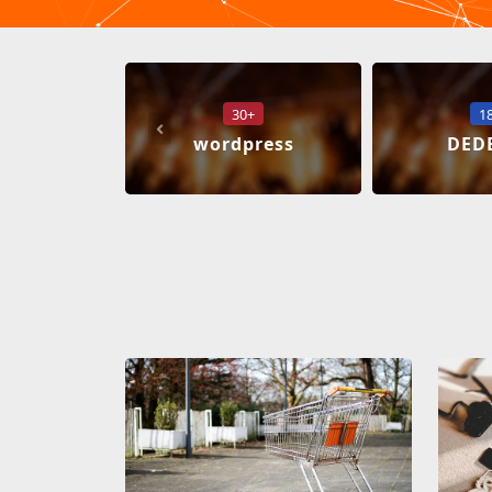
30+
1
wordpress
DED