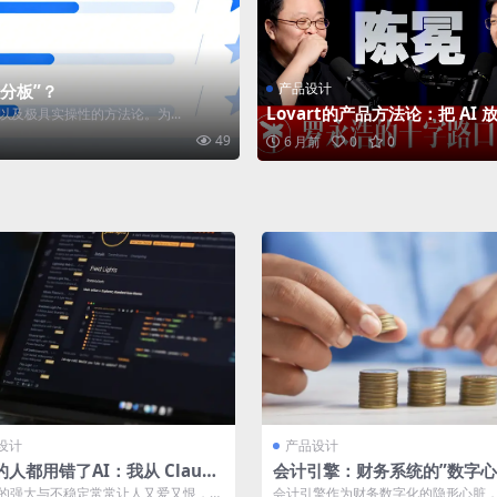
产品设计
分板”？
Lovart的产品方法论：把 AI 
及极具实操性的方法论。为...
工作流，把自己站到上游入口
49
6 月前
0
0
设计
产品设计
的人都用错了AI：我从 Claude
会计引擎：财务系统的”数字心
e 学到的5个反常识
与”沉默的罗盘”
具的强大与不稳定常常让人又爱又恨，Cl
会计引擎作为财务数字化的隐形心脏