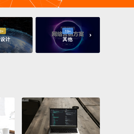
3+
19+
品设计
其他
Py