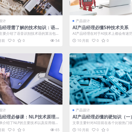
设计
产品设计
产品经理需了解的技术知识：语音
AI产品经理必懂5种技术关系
技术（2）
主要介绍了语音识别技术语的算法包括
AI产品经理在对于AI技术上都会有迷
间调整、隐马尔可夫模型、BP神经网...
虑，那么AI产品经理需要了解技术关系有
 月前
0
0
54
10 月前
0
0
设计
产品设计
产品经理必修课：NLP技术原理
AI产品经理必懂的硬知识（一
用
用领域篇
单介绍了NLP的主要技术以及应用领
文章主要针对AI目前在各个比较热门
合希望成为人工智能产品经理的产品
用现状展开了梳理与分析，包含：计算机
 月前
0
0
65
10 月前
0
0