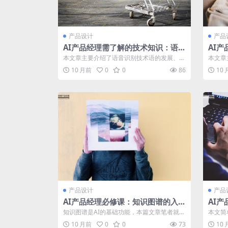
产品设计
产品
AI产品经理需了解的技术知识：语音
AI
识别技术（1）
识别
本文章主要介绍了语音识别技术语的发展、基
本文章
本原理、语音特征，目的是帮助PM了解语
动态时
10 月前
0
0
86
10
音...
产品设计
产品
AI产品经理必修课：知识图谱的入门
AI
与应用
与应
知识图谱是AI的基础功能，本篇文章笔者就知
本文简
识图谱是什么？如何构建知识图谱？怎么应...
域，适
10 月前
0
0
73
10
新...