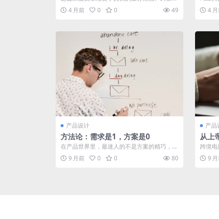
协作的血泪史，以及极具实操性的方法论。
aude 
4 月前
0
0
49
4 
为...
产品设计
产品
方法论：需求是1，方案是0
从上
在产品世界里，最迷人的不是方案的精巧，而
跨境电
是那个被精准洞察的“问题本质”。这篇文章...
图，而
9 月前
0
0
80
9 