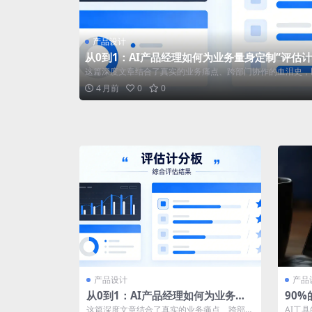
产品设计
从0到1：AI产品经理如何为业务量身定制“评估计
这篇深度文章结合了真实的业务痛点、跨部门协作的血泪史，以
4 月前
0
0
产品设计
产品
从0到1：AI产品经理如何为业务量
90%
身定制“评估计分板”？
Cod
这篇深度文章结合了真实的业务痛点、跨部门
AI工