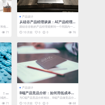
产品设计
从硅谷产品经理谈谈：AI产品经理要
不要懂技术&算法？
茫和焦
跟硅谷谷歌的产品经理观察到一个同国内一样
...
热门的问题，产品经理和AI产品经理要不要...
71
10 月前
0
0
76
产品设计
）：应
B端产品竞品分析：如何用低成本方
法获取更多信息？
领域的应
与C端产品竞品分析相比，B端产品做竞品分
视...
析有哪些注意点？ 与C端产品竞品分析相比...
71
10 月前
0
0
68