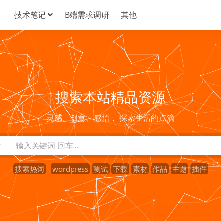
计
技术笔记
B端需求调研
其他
搜索本站精品资源
灵感、创意、感悟， 探索生活的点滴
搜索热词
wordpress
测试
下载
素材
作品
主题
插件