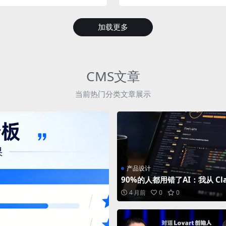
加载更多
CMS文章
当前热门分类文章展示
产品设计
90%的人都用错了AI：我从 Cla
Code 学到的5个反常识
4 月前
0
0