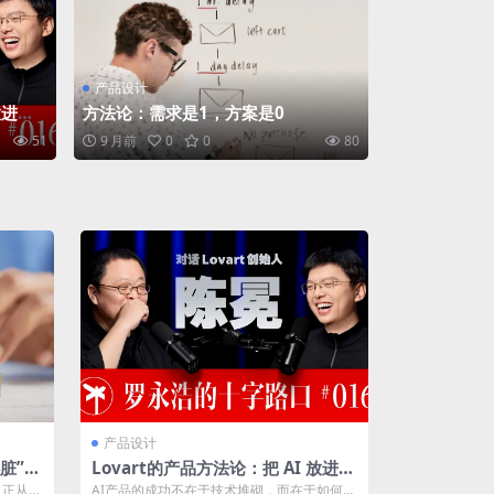
产品设计
放进旧
方法论：需求是1，方案是0
51
9 月前
0
0
80
产品设计
脏”
Lovart的产品方法论：把 AI 放进旧
工作流，把自己站到上游入口
，正从后
AI产品的成功不在于技术堆砌，而在于如何无