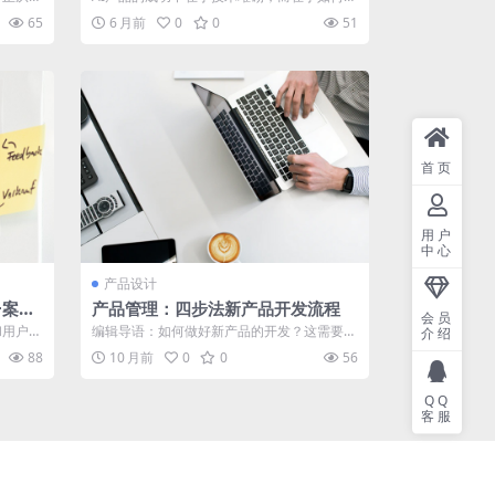
与会计
缝融入用户原有的工作习惯。Lovart...
65
6 月前
0
0
51
首页
用户
中心
产品设计
+案例
产品管理：四步法新产品开发流程
会员
和用户研
编辑导语：如何做好新产品的开发？这需要产
介绍
个篇章
品创新、产品战略、产品组合管理等多个层
88
10 月前
0
0
56
面...
QQ
客服