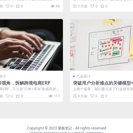
Code的Agent思维彻...
台走向核心战场。它不仅是业务语言
月前
0
0
66
5 月前
0
0
语...
设计
产品设计
帝视角，拆解跨境电商ERP
突破用户分析难点的关键模型
解析
商ERP，不只是“订单+库存”的系统拼
上两个篇章，我们重点讲了行业研究
是连接前台增长与后台效率的中枢...
究，来帮助我们理解产品和用户，这
月前
0
0
117
9 月前
0
0
我...
Copyright © 2023
翼狐笔记
- All rights reserved