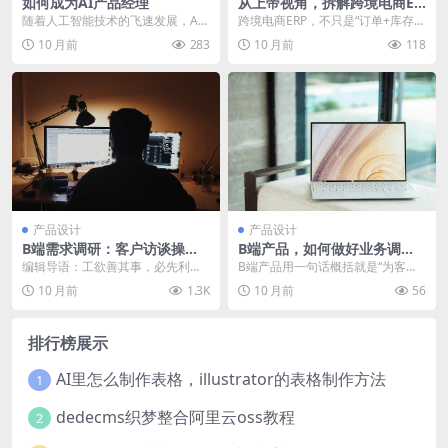
如何成为AI产品经理
从上帝视角，拆解跨境电商ER
P
随着人工智能技术的飞速发展，AI
跨境电商ERP，不只是“订单+库存”
产品经理这一职位逐渐成为科技行
的系统拼图，而是连接前台增长与
10 月前
283
10 月前
118
业的香饽饽。但AI...
后台效率的中枢...
产品设计
产品设计
B端需求调研：客户访谈操作
B端产品，如何做好业务调
详解
研？
编辑导语：工欲善其事，必先利其
B端产品用一句话概括就是“为客户
器。在产品设计前需要通过调研详
赚的更多，省的更多”，下面文章是
10 月前
1.3K
10 月前
56
实的了解用户需求，才...
笔者根据自身过往...
排行榜展示
AI里怎么制作表格，illustrator的表格制作方法
1
dedecms织梦整合阿里云oss教程
2