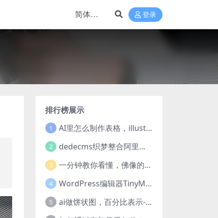
登录
排行榜展示
AI里怎么制作表格，illustrator的表格制作方法
1
dedecms织梦整合阿里云oss教程
2
，
了
一分钟教你看懂，佛像的七种手印
3
WordPress编辑器TinyMCE添加弹出对话框(dialog)按钮的方法
4
ai做饼状图，百分比表示-“饼图”工具制作饼状图
5