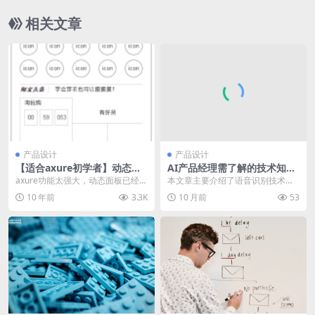
相关文章
产品设计
产品设计
【适合axure初学者】动态面
AI产品经理需了解的技术知
板实现banner的轮播效果
识：语音识别技术（2）
axure功能太强大，动态面板已经搞
本文章主要介绍了语音识别技术语
得我头晕@_@眼花了，更别提7.0版
的算法包括动态时间调整、隐马尔
10 年前
3.3K
10 月前
53
本的中继...
可夫模型、BP神经网...