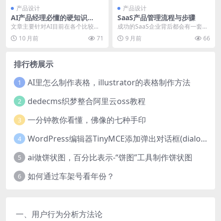
产品设计
产品设计
AI产品经理必懂的硬知识
SaaS产品管理流程与步骤
（一）：应用领域篇
文章主要针对AI目前在各个比较热
成功的SaaS企业背后都会有一套对
门领域的应用现状展开了梳理与分
SaaS产品规范的管理流程，帮助我
10 月前
71
9 月前
66
析，包含：计算机视...
们实现客户的...
排行榜展示
AI里怎么制作表格，illustrator的表格制作方法
1
dedecms织梦整合阿里云oss教程
2
一分钟教你看懂，佛像的七种手印
3
WordPress编辑器TinyMCE添加弹出对话框(dialog)按钮的方法
4
ai做饼状图，百分比表示-“饼图”工具制作饼状图
5
如何通过车架号看年份？
6
一、用户行为分析方法论