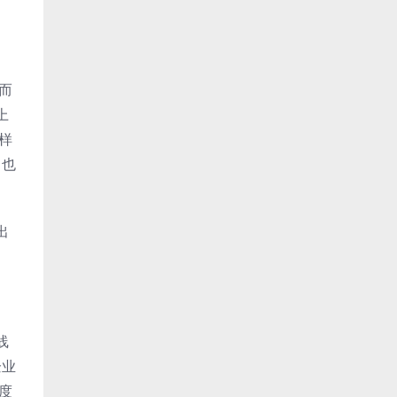
而
上
样
，也
出
线
企业
度