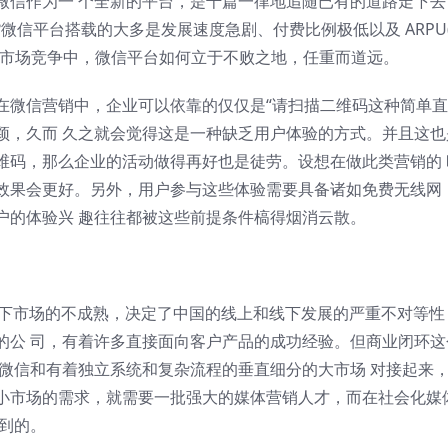
微信作为一 个全新的平台，是千篇一律地追随已有的道路走下去
微信平台搭载的大多是发展速度急剧、付费比例极低以及 ARPU
的市场竞争中，微信平台如何立于不败之地，任重而道远。
在微信营销中，企业可以依靠的仅仅是“请扫描二维码这种简单
颖，久而 久之就会觉得这是一种缺乏用户体验的方式。并且这也
维码，那么企业的活动做得再好也是徒劳。设想在做此类营销的 
效果会更好。另外，用户参与这些体验需要具备诸如免费无线网
户的体验兴 趣往往都被这些前提条件槁得烟消云散。
线下市场的不成熟，决定了中国的线上和线下发展的严重不对等性
C的公 司，有着许多直接面向客户产品的成功经验。但商业闭环这
让微信和有着独立系统和复杂流程的垂直细分的大市场 对接起来
小市场的需求，就需要一批强大的媒体营销人才，而在社会化媒
到的。