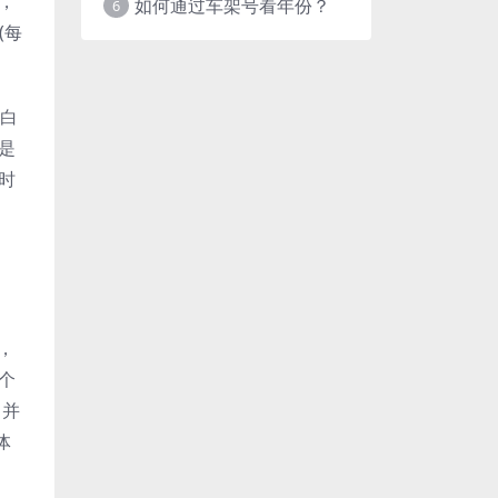
，
如何通过车架号看年份？
6
(每
直白
是
时
，
个
，并
体