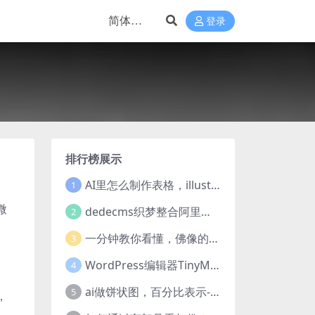
登录
排行榜展示
AI里怎么制作表格，illustrator的表格制作方法
1
微
dedecms织梦整合阿里云oss教程
2
一分钟教你看懂，佛像的七种手印
3
WordPress编辑器TinyMCE添加弹出对话框(dialog)按钮的方法
4
ai做饼状图，百分比表示-“饼图”工具制作饼状图
5
，