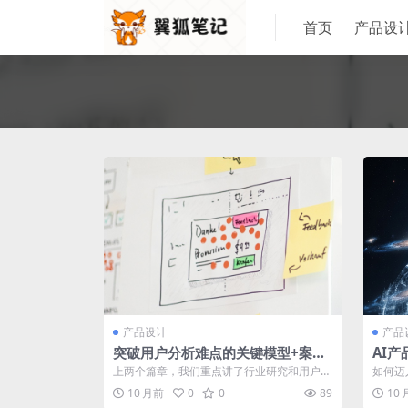
首页
产品设
产品设计
产品
突破用户分析难点的关键模型+案例
AI
解析
上两个篇章，我们重点讲了行业研究和用户研
如何迈
究，来帮助我们理解产品和用户，这个篇章
术知识
10 月前
0
0
89
10
我...