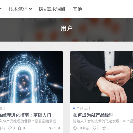
计
技术笔记
B端需求调研
其他
用户
设计
产品设计
产品经理进化指南：基础入门
如何成为AI产品经理
入AI产品经理的世界？是否必须掌握技
随着人工智能技术的飞速发展，AI产
？怎样设计出精准的提示词？面对众...
一职位逐渐成为科技行业的香饽饽。但AI
 月前
0
0
119
10 月前
0
0