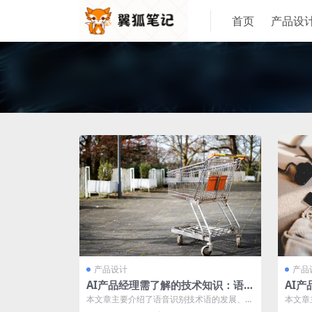
首页
产品设
产品设计
产品
AI产品经理需了解的技术知识：语音
AI
识别技术（1）
识别
本文章主要介绍了语音识别技术语的发展、基
本文章
本原理、语音特征，目的是帮助PM了解语
动态时