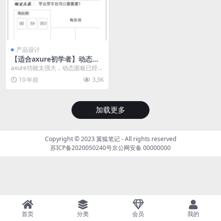
产品设计
【适合axure初学者】动态面
板实现banner的轮播效果
axure功能太强大，动态面板已经搞
得我头晕@_@眼花了，更别提7.0版
10 年前
3.3K
本的中继...
加载更多
Copyright © 2023
翼狐笔记
- All rights reserved
苏ICP备2020050240号
京公网安备 00000000
首页
分类
会员
我的