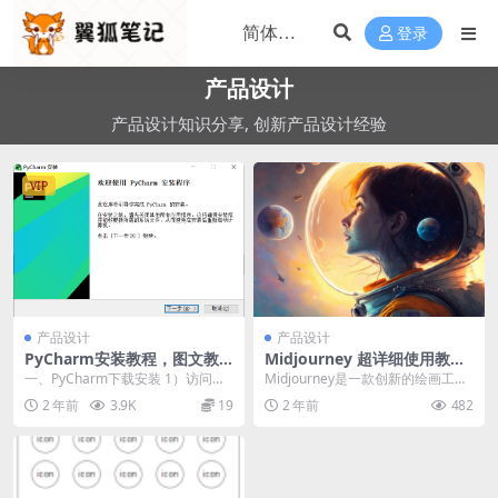
登录
产品设计
产品设计知识分享, 创新产品设计经验
VIP
产品设计
产品设计
PyCharm安装教程，图文教
Midjourney 超详细使用教
程（超详细）
程，新手也轻松上手
一、PyCharm下载安装 1）访问官
Midjourney是一款创新的绘画工
网 https://www.jetbrai...
具，利用人工智能技术实现了前所
2 年前
3.9K
19
2 年前
482
未有的创作体...